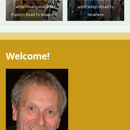
while filming Max and
and Paddy’s Road To
Paddy’s Road To Nowhere
Nowhere
Welcome!