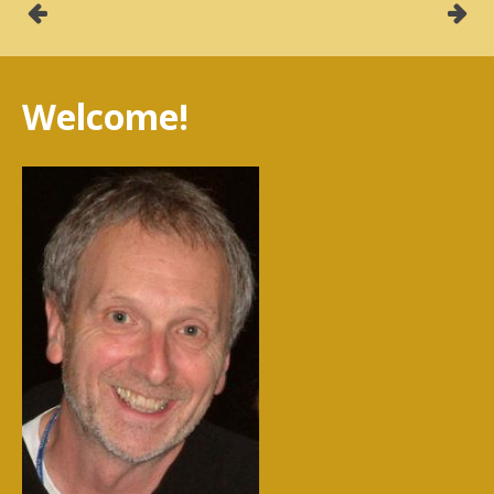
Post
New Book
An Audience With Toni Baker
navigation
Welcome!