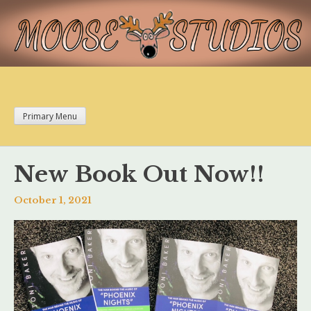
Skip
to
content
Toni Baker
Primary Menu
New Book Out Now!!
October 1, 2021