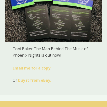
Toni Baker The Man Behind The Music of
Phoenix Nights is out now!
Email me for a copy
Or
buy it from eBay.